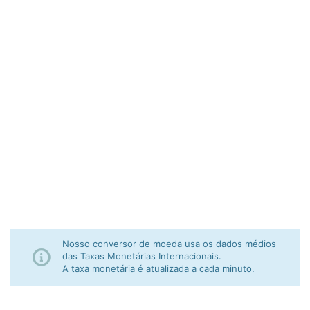
Nosso conversor de moeda usa os dados médios
das Taxas Monetárias Internacionais.
A taxa monetária é atualizada a cada minuto.