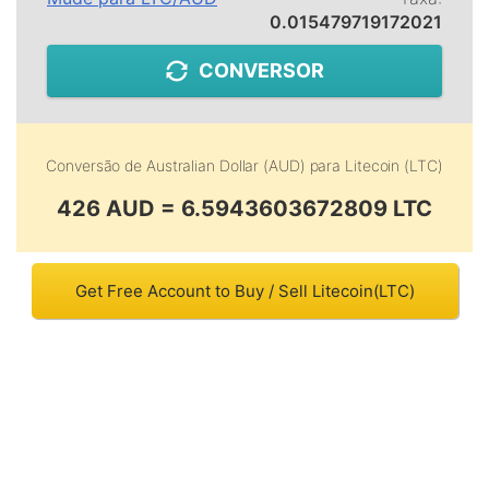
0.015479719172021
CONVERSOR
Conversão de
Australian Dollar (AUD)
para
Litecoin (LTC)
426 AUD = 6.5943603672809 LTC
Get Free Account to Buy / Sell Litecoin(LTC)