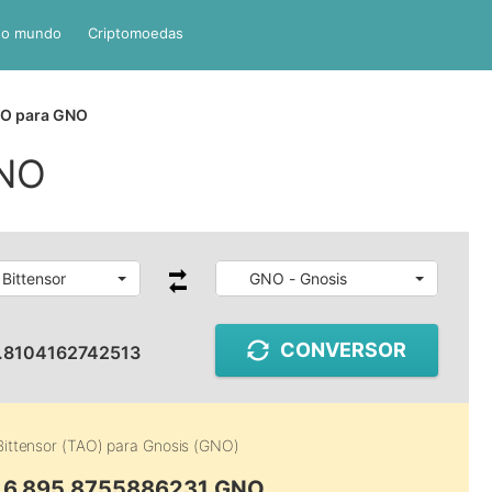
do mundo
Criptomoedas
O para GNO
GNO
 Bittensor
GNO - Gnosis
CONVERSOR
1.8104162742513
Bittensor (TAO)
para
Gnosis (GNO)
 6,895.8755886231 GNO