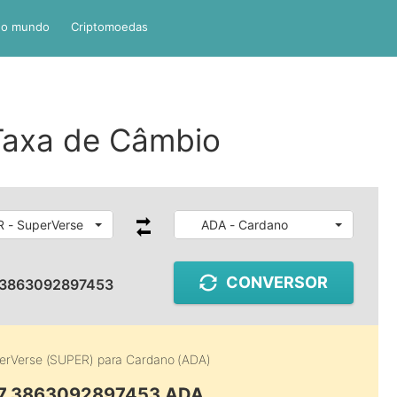
do mundo
Criptomoedas
Taxa de Câmbio
 - SuperVerse
ADA - Cardano
CONVERSOR
.3863092897453
erVerse (SUPER)
para
Cardano (ADA)
 7.3863092897453 ADA