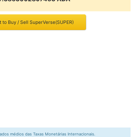
t to Buy / Sell SuperVerse(SUPER)
dos médios das Taxas Monetárias Internacionais.