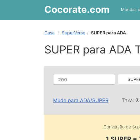
Cocorate
.com
Moedas 
Casa
SuperVerse
SUPER para ADA
SUPER para ADA 
SUPER
Mude para
ADA
/
SUPER
Taxa:
7
Conversão de
Sup
1 SUPER =