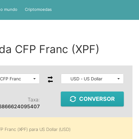
do mundo
Criptomoedas
da CFP Franc (XPF)
 CFP Franc
USD - US Dollar
CONVERSOR
Taxa:
6866624095407
P Franc (XPF)
para
US Dollar (USD)