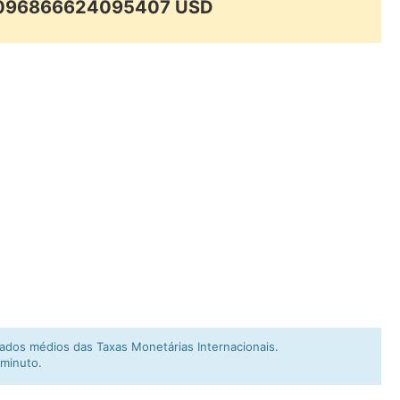
.0096866624095407 USD
dos médios das Taxas Monetárias Internacionais.
 minuto.