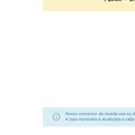
Nosso conversor de moeda usa os da
A taxa monetária é atualizada a cada