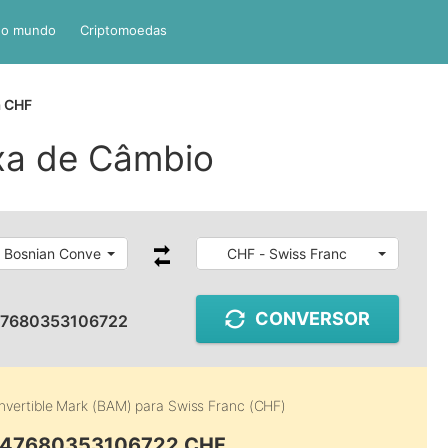
do mundo
Criptomoedas
 CHF
xa de Câmbio
 Bosnian Convertible Mark
CHF - Swiss Franc
CONVERSOR
47680353106722
nvertible Mark (BAM)
para
Swiss Franc (CHF)
0.47680353106722 CHF