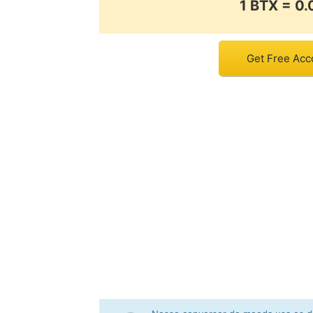
1 BTX = 0
Get Free Acco