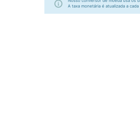
Nosso conversor de moeda usa os da
A taxa monetária é atualizada a cada