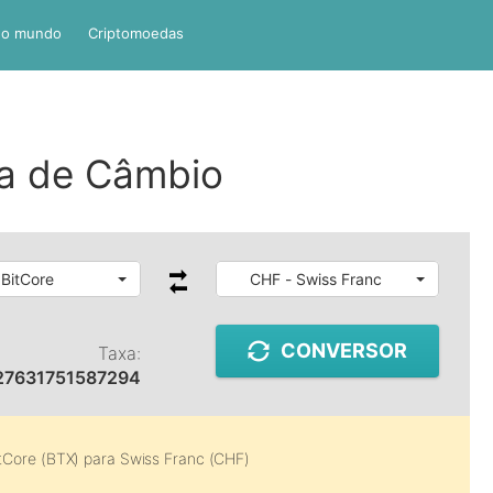
do mundo
Criptomoedas
a de Câmbio
 BitCore
CHF - Swiss Franc
CONVERSOR
Taxa:
27631751587294
tCore (BTX)
para
Swiss Franc (CHF)