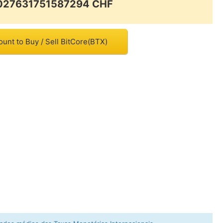
.027631751587294 CHF
unt to Buy / Sell BitCore(BTX)