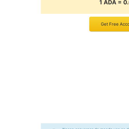
1 ADA = 
Get Free Acco