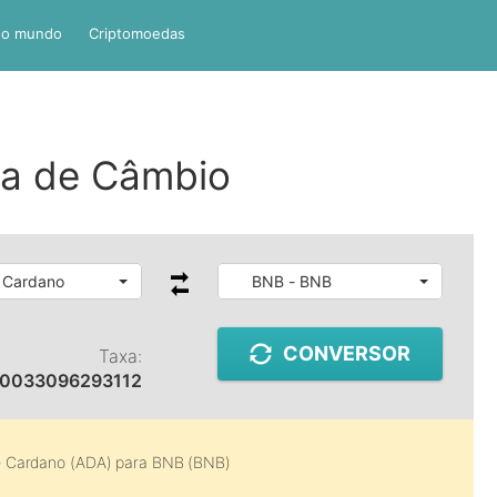
do mundo
Criptomoedas
a de Câmbio
 Cardano
BNB - BNB
CONVERSOR
Taxa:
00033096293112
e
Cardano (ADA)
para
BNB (BNB)