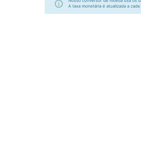
Nosso conversor de moeda usa os da
A taxa monetária é atualizada a cada