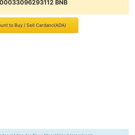
0.00033096293112 BNB
unt to Buy / Sell Cardano(ADA)