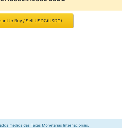
ount to Buy / Sell USDC(USDC)
dos médios das Taxas Monetárias Internacionais.