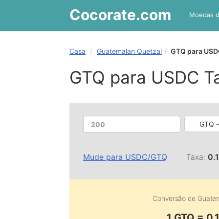
Cocorate
.com
Moedas 
Casa
Guatemalan Quetzal
GTQ para USD
GTQ para USDC T
GTQ -
Mude para
USDC
/
GTQ
Taxa:
0.
Conversão de
Guatem
1 GTQ = 0