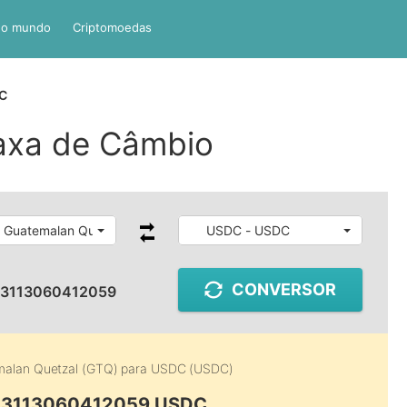
do mundo
Criptomoedas
C
axa de Câmbio
 Guatemalan Quetzal
USDC - USDC
CONVERSOR
13113060412059
alan Quetzal (GTQ)
para
USDC (USDC)
.13113060412059 USDC