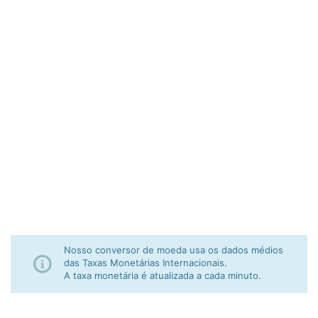
Nosso conversor de moeda usa os dados médios
das Taxas Monetárias Internacionais.
A taxa monetária é atualizada a cada minuto.