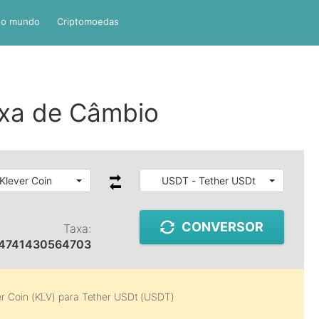
do mundo
Criptomoedas
xa de Câmbio
Klever Coin
USDT - Tether USDt
CONVERSOR
Taxa:
4741430564703
er Coin (KLV)
para
Tether USDt (USDT)