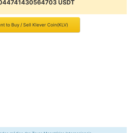
00044741430564703 USDT
t to Buy / Sell Klever Coin(KLV)