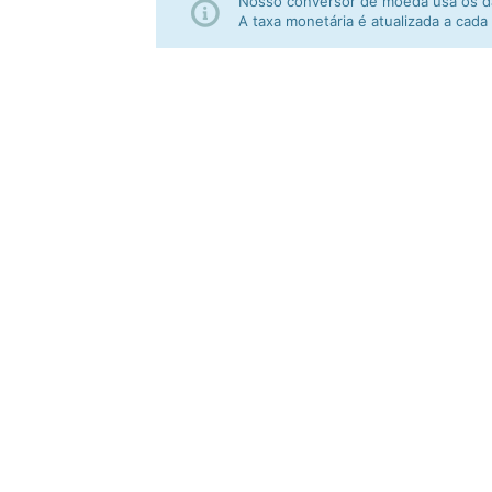
Nosso conversor de moeda usa os da
A taxa monetária é atualizada a cada