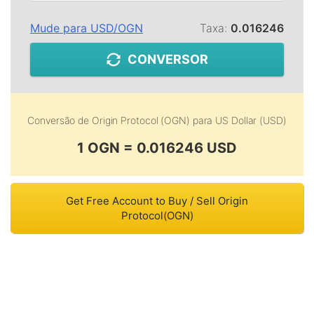
Mude para
USD
/
OGN
Taxa:
0.016246
CONVERSOR
Conversão de
Origin Protocol (OGN)
para
US Dollar (USD)
1 OGN = 0.016246 USD
Get Free Account to Buy / Sell Origin
Protocol(OGN)