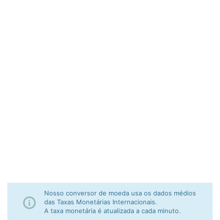
Nosso conversor de moeda usa os dados médios
das Taxas Monetárias Internacionais.
A taxa monetária é atualizada a cada minuto.