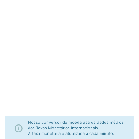
Nosso conversor de moeda usa os dados médios
das Taxas Monetárias Internacionais.
A taxa monetária é atualizada a cada minuto.