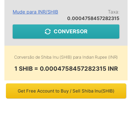
Mude para
INR
/
SHIB
Taxa:
0.0004758457282315
CONVERSOR
Conversão de
Shiba Inu (SHIB)
para
Indian Rupee (INR)
1 SHIB = 0.0004758457282315 INR
Get Free Account to Buy / Sell Shiba Inu(SHIB)