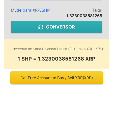
Mude para
XRP
/
SHP
Taxa:
1.3230038581268
CONVERSOR
Conversão de
Saint Helenian Pound (SHP)
para
XRP (XRP)
1 SHP = 1.3230038581268 XRP
Get Free Account to Buy / Sell XRP(XRP)