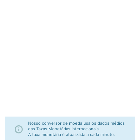
Nosso conversor de moeda usa os dados médios
das Taxas Monetárias Internacionais.
A taxa monetária é atualizada a cada minuto.