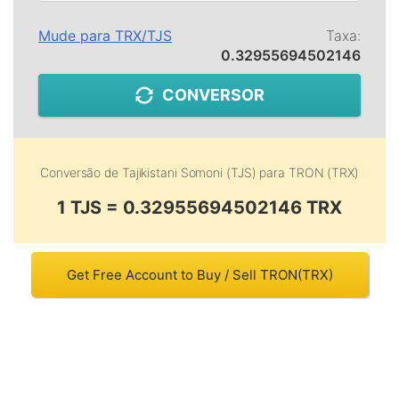
Mude para
TRX
/
TJS
Taxa:
0.32955694502146
CONVERSOR
Conversão de
Tajikistani Somoni (TJS)
para
TRON (TRX)
1 TJS = 0.32955694502146 TRX
Get Free Account to Buy / Sell TRON(TRX)