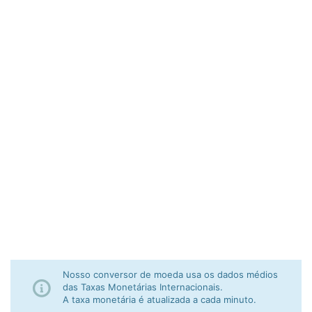
Nosso conversor de moeda usa os dados médios
das Taxas Monetárias Internacionais.
A taxa monetária é atualizada a cada minuto.